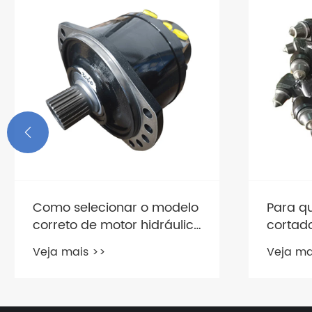

Como selecionar o modelo
Para q
correto de motor hidráulico
cortado
da série HMS com base no
usado
Veja mais >>
Veja ma
deslocamento e na
pressão