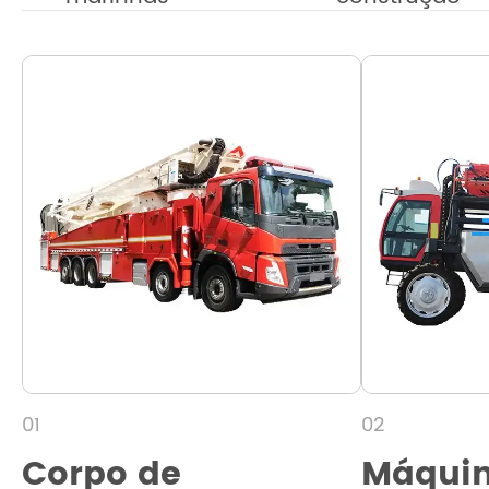
01
02
Corpo de
Máquin