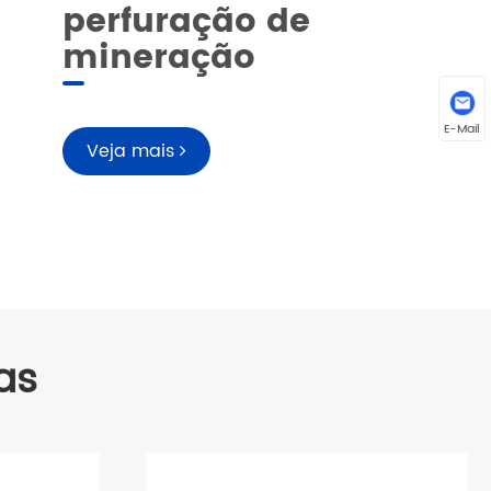
perfuração de
mineração
E-Mail
Veja mais
as