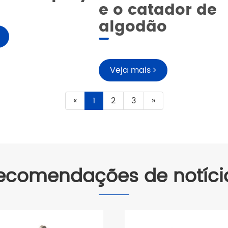
e o catador de
algodão
Veja mais
«
1
2
3
»
ecomendações de notíci