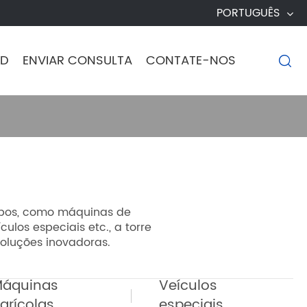
PORTUGUÊS
D
ENVIAR CONSULTA
CONTATE-NOS

mpos, como máquinas de
los especiais etc., a torre
soluções inovadoras.
áquinas
Veículos
grícolas
especiais