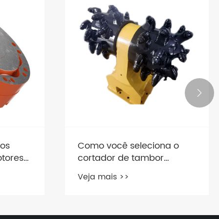

pos
Como você seleciona o
tores
cortador de tambor
hidráulico certo para sua
Veja mais >>
escavadeira