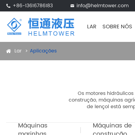
+86-13616786183
info@helmtower.com


LAR
SOBRE NÓS
Lar
Aplicações
Os motores hidráulico
construção, máquinas agríc
de lençol está semp
Máquinas
Máquinas de
marinhas
construção