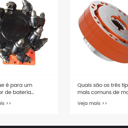
ue é para um
Quais são os três ti
r de bateria
mais comuns de mo
?
hidráulicos?
is >>
Veja mais >>