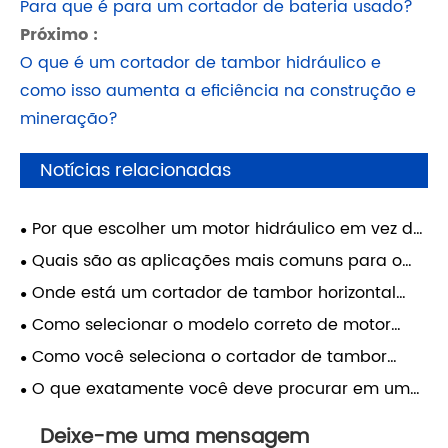
Para que é para um cortador de bateria usado?
Próximo :
O que é um cortador de tambor hidráulico e
como isso aumenta a eficiência na construção e
mineração?
Notícias relacionadas
Por que escolher um motor hidráulico em vez de
um motor elétrico para equipamentos móveis
Quais são as aplicações mais comuns para o
pesados?
motor hidráulico da série HMK em máquinas
Onde está um cortador de tambor horizontal
pesadas
comumente usado em escavação e demolição
Como selecionar o modelo correto de motor
hidráulico da série HMS com base no
Como você seleciona o cortador de tambor
deslocamento e na pressão
hidráulico certo para sua escavadeira
O que exatamente você deve procurar em um
cortador de tambor hidráulico
Deixe-me uma mensagem