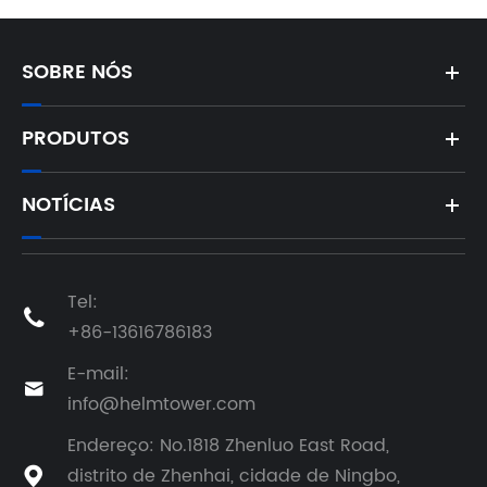
SOBRE NÓS
PRODUTOS
NOTÍCIAS
Tel:

+86-13616786183
E-mail:

info@helmtower.com
Endereço: No.1818 Zhenluo East Road,
distrito de Zhenhai, cidade de Ningbo,
